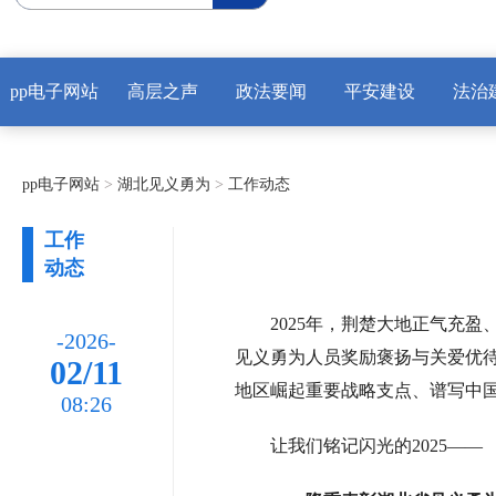
pp电子网站
高层之声
政法要闻
平安建设
法治
pp电子网站
>
湖北见义勇为
>
工作动态
工作
动态
2025年，荆楚大地正气充
-2026-
见义勇为人员奖励褒扬与关爱优
02/11
地区崛起重要战略支点、谱写中
08:26
让我们铭记闪光的2025——