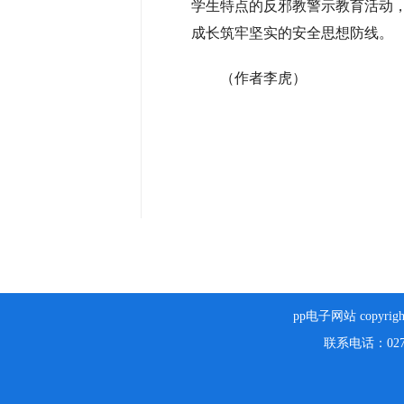
学生特点的反邪教警示教育活动
成长筑牢坚实的安全思想防线。
（作者李虎）
pp电子网站 copyright
联系电话：027-87