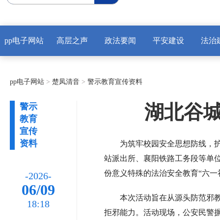
pp电子网站
高层之声
政法要闻
平安建设
法治
pp电子网站
>
楚凤清音
>
警示教育宣传资料
湖北谷城
警示
教育
宣传
资料
为筑牢校园安全思想防线，护
站派出所、襄阳铁路工务段等单位
份意义特殊的法治安全教育“六一
-2026-
06/09
本次活动旨在从源头防范邪
18:18
拒邪能力。活动现场，公安民警