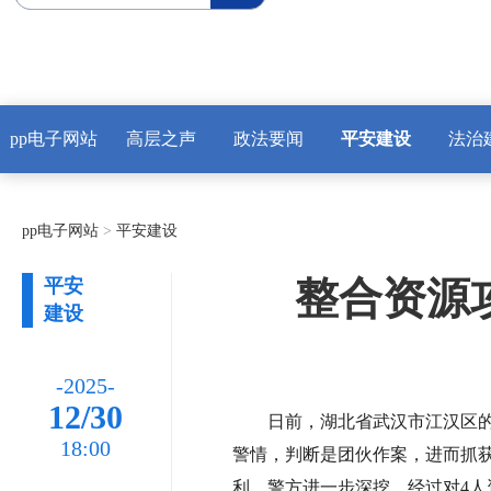
pp电子网站
高层之声
政法要闻
平安建设
法治
pp电子网站
>
平安建设
整合资源攻
平安
建设
-2025-
12/30
日前，湖北省武汉市江汉区
18:00
警情，判断是团伙作案，进而抓获
利。警方进一步深挖，经过对4人