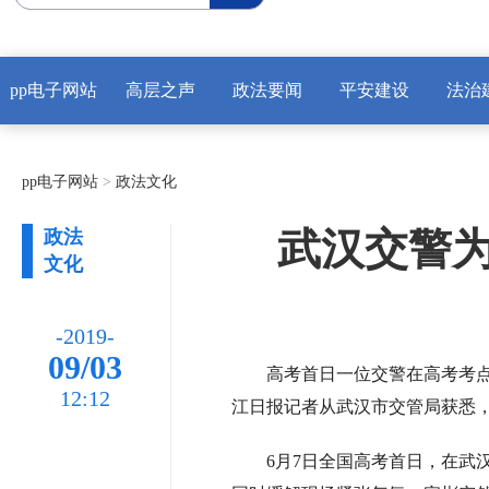
pp电子网站
高层之声
政法要闻
平安建设
法治
pp电子网站
>
政法文化
武汉交警为
政法
文化
-2019-
09/03
高考首日一位交警在高考考点前
12:12
江日报记者从武汉市交管局获悉
6月7日全国高考首日，在武汉