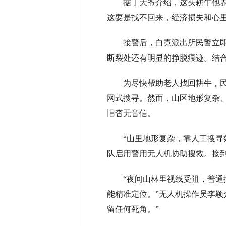
据丁大爷介绍，这头耕牛他养
这要是找不回来，经济损失和心
接警后，白霓派出所民警立
断裂处还有明显的挣脱痕迹。结
为尽快帮助老人找回耕牛，
网式搜寻。然而，山区地形复杂、
旧杳无音信。
“山里地形复杂，靠人工搜寻
队启用警用无人机协助搜救。接
“夜间山林里视线受阻，普
能精准定位。”无人机操作员李颖
留任何死角。”