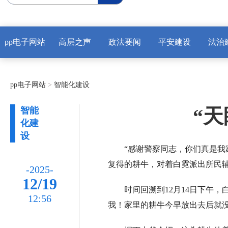
pp电子网站
高层之声
政法要闻
平安建设
法治
pp电子网站
>
智能化建设
“
智能
化建
设
“感谢警察同志，你们真是我
复得的耕牛，对着白霓派出所民
-2025-
12/19
时间回溯到12月14日下午
12:56
我！家里的耕牛今早放出去后就