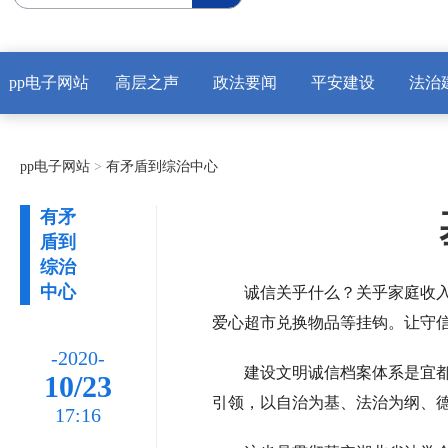
pp电子网站
高层之声
政法要闻
平安建设
法治
pp电子网站
>
有矛盾到综治中心
有矛
盾到
综治
中心
诚信关乎什么？关乎家庭收入
爱心超市兑换物品等挂钩。让守
-2020-
建设文明诚信档案体系是宜都
10/23
引领，以自治为基、法治为纲、德
17:16